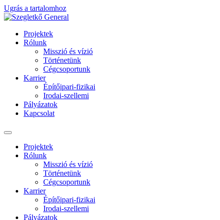
Ugrás a tartalomhoz
Projektek
Rólunk
Misszió és vízió
Történetünk
Cégcsoportunk
Karrier
Építőipari-fizikai
Irodai-szellemi
Pályázatok
Kapcsolat
Projektek
Rólunk
Misszió és vízió
Történetünk
Cégcsoportunk
Karrier
Építőipari-fizikai
Irodai-szellemi
Pályázatok