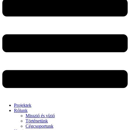
Projektek
Rólunk
Misszió és vízió
Történetünk
Cégcsoportunk